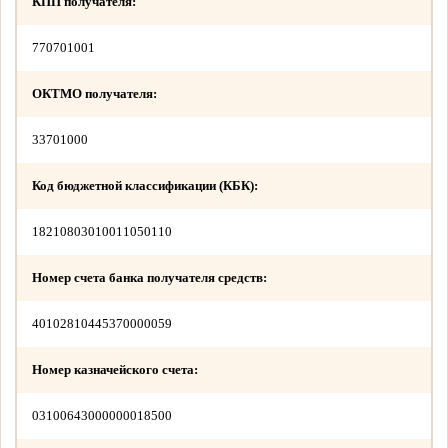
КПП получателя:
770701001
ОКТМО получателя:
33701000
Код бюджетной классификации (КБК):
18210803010011050110
Номер счета банка получателя средств:
40102810445370000059
Номер казначейского счета:
03100643000000018500