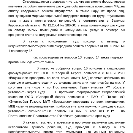
Суд соглашается с доводами истца, что изменение формулировки
повлечет за собой увеличение расходов собственников помещений МКД на
оплату содержания общего имущества, а также нарушит права лиц,
пользующихся мерами социальной поддержки ветеранов труда, тружеников
тыла и жертв политических репрессий, в соответствии с Законом
Кировской области от 07.12.2004 № 280-ЗО в виде компенсация расходов
на оплату жилых помещений и коммунальных услуг в размере 50
процентов платы за содержание жилого помещения.
В связи с изложенным, суд приходит к выводу о
недействительности решения очередного общего собрания от 08.02.2023 №
1 по вопросу 13.
Как производный от вопроса 13, вопрос 14 также подлежит
признанию недействительным.
В повестке собрания вопрос 16 изложен в следующей
формулировке: «УК ООО «Северный Берег» совместно с КТК и МУП
«Водоканал» проверить во всех помещениях МКД наличие счётчиков на
горячую и холодную воду, и установить антимагнитные пломбы на них. У
кого нет счётчиков - по Постановлению Правительства РФ обязать
установить через суд». В протоколе формулировка: «Управляющей
компании ООО «Северный берег» совместно с ПАО «Т Плюс», АО
«Энергосбыт Плюс», МУП «Водоканал» проверить во всех помещениях
МКД наличие индивидуальных приборов учета на горячую и холодную воду,
установить антимагнитные пломбы на них. У кого нет ИПУ - по
Постановлению Правительства РФ обязать установить через суд».
В связи с тем, что в повестке и протоколе изложены различные
исполнители данного решения, суд приходит к выводу о его
недействительности. Кроме того, учитывает, что данным решением