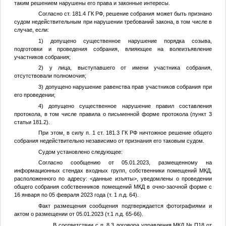
таким решением нарушены его права и законные интересы.
Согласно ст. 181.4 ГК РФ, решение собрания может быть признано
судом недействительным при нарушении требований закона, в том числе в
случае, если:
1) допущено существенное нарушение порядка созыва,
подготовки и проведения собрания, влияющее на волеизъявление
участников собрания;
2) у лица, выступавшего от имени участника собрания,
отсутствовали полномочия;
3) допущено нарушение равенства прав участников собрания при
его проведении;
4) допущено существенное нарушение правил составления
протокола, в том числе правила о письменной форме протокола (пункт 3
статьи 181.2).
При этом, в силу п. 1 ст. 181.3 ГК РФ ничтожное решение общего
собрания недействительно независимо от признания его таковым судом.
Судом установлено следующее:
Согласно сообщению от 05.01.2023, размещенному на
информационных стендах входных групп, собственники помещений МКД,
расположенного по адресу:
<данные изъяты>
, уведомлены о проведении
общего собрания собственников помещений МКД в очно-заочной форме с
16 января по 05 февраля 2023 года (т. 1 л.д. 64).
Факт размещения сообщения подтверждается фотографиями и
актом о размещении от 05.01.2023 (т.1 л.д. 65-66).
В соответствии с п. 8.3 договора управления МКД № П18 от