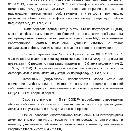
01.06.2019, заключенному между ООО «УК «Комфорт» и собственниками
помещений МКД
<данные изъяты>
, стороны договорились о том, что
надлежащим уведомлением собственников считается, в том числе,
размещение объявлений на информационных стендах подъездов, либо в
подъездах МКД (т. 4 л.д. 2-4).
Таким образом, доводы истца о том, что не подтверждены дата,
место и факт размещения сообщений о проведении собрания на
информационных стендах всех девяти входных групп МКД, не извещении
собственников нежилых помещений
<данные изъяты>
, а также
ненадлежащая форма уведомления, не нашли своего подтверждения.
Согласно приложению № 5 к Протоколу от 08.02.2023 № 1
«заполненный бланк решения сдаются членам совета МКД – старшим по
подъездам». Старшие по подъездам указаны в п. 8 бланка решения (том 2,
т. 3 л.д. 1-128). В информационном сообщении указано, что с текстом
договора можно ознакомиться у старших по подъезду (т. 1 л.д. 64).
Указанными документами опровергается довод истца об
отсутствии информации о месте и времени передачи решений
собственников и порядке ознакомления с условиями договора управления
МКД с ООО «Северный берег».
В соответствии с п. 4 ч. 5 ст. 45 ЖК РФ в сообщении о проведении
общего собрания собственников помещений в многоквартирном доме
должна быть указана повестка дня данного собрания.
Общее собрание собственников помещений в многоквартирном
доме не вправе принимать решения по вопросам, не включенным в
повестку дня данного собрания, а также изменять повестку дня данного
собрания (часть 2 статьи 46 ЖК РФ).