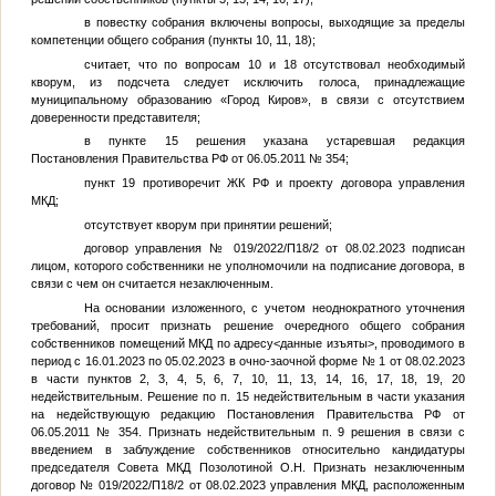
в повестку собрания включены вопросы, выходящие за пределы
компетенции общего собрания (пункты 10, 11, 18);
считает, что по вопросам 10 и 18 отсутствовал необходимый
кворум, из подсчета следует исключить голоса, принадлежащие
муниципальному образованию «Город Киров», в связи с отсутствием
доверенности представителя;
в пункте 15 решения указана устаревшая редакция
Постановления Правительства РФ от 06.05.2011 № 354;
пункт 19 противоречит ЖК РФ и проекту договора управления
МКД;
отсутствует кворум при принятии решений;
договор управления № 019/2022/П18/2 от 08.02.2023 подписан
лицом, которого собственники не уполномочили на подписание договора, в
связи с чем он считается незаключенным.
На основании изложенного, с учетом неоднократного уточнения
требований, просит признать решение очередного общего собрания
собственников помещений МКД по адресу
<данные изъяты>
, проводимого в
период с 16.01.2023 по 05.02.2023 в очно-заочной форме № 1 от 08.02.2023
в части пунктов 2, 3, 4, 5, 6, 7, 10, 11, 13, 14, 16, 17, 18, 19, 20
недействительным. Решение по п. 15 недействительным в части указания
на недействующую редакцию Постановления Правительства РФ от
06.05.2011 № 354. Признать недействительным п. 9 решения в связи с
введением в заблуждение собственников относительно кандидатуры
председателя Совета МКД Позолотиной О.Н. Признать незаключенным
договор № 019/2022/П18/2 от 08.02.2023 управления МКД, расположенным