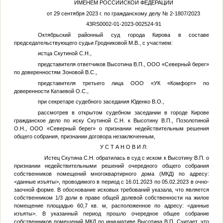
ИМЕНЕМ РОССИЙСКОЙ ФЕДЕРАЦИИ
от 29 сентября 2023 г. по гражданскому делу № 2-1807/2023
43RS0002-01-2023-002524-91
Октябрьский районный суд города Кирова в составе
председательствующего судьи Гродниковой М.В., с участием:
истца Скутиной С.Н.,
представителя ответчиков Высотина В.П., ООО «Северный берег»
по доверенностям Зоновой В.С.,
представителя третьего лица ООО «УК «Комфорт» по
доверенности Катаевой О.С.,
при секретаре судебного заседания Юденко В.О.,
рассмотрев в открытом судебном заседании в городе Кирове
гражданское дело по иску Скутиной
С.Н.
к Высотину
В.П.
, Позолотиной
О.Н.
, ООО «Северный берег» о признании недействительным решения
общего собрания, признании договора незаключенным,
У С Т А Н О В И Л:
Истец Скутина С.Н. обратилась в суд с иском к Высотину В.П. о
признании недействительными решений очередного общего собрания
собственников помещений многоквартирного дома (МКД) по адресу:
<данные изъяты>
, проводимого в период с 16.01.2023 по 05.02.2023 в очно-
заочной форме. В обоснование исковых требований указала, что является
собственником 1/3 доли в праве общей долевой собственности на жилое
помещение площадью 60,7 кв. м, расположенное по адресу:
<данные
изъяты>
. В указанный период прошло очередное общее собрание
собственников помещений МКД по инициативе Высотина В.П. Считает, что