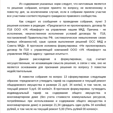
Из содержания указанных норм следует, что ничтожным является
то решение собрания, которое принято по вопросу, не включенному в
повестку дня, за исключением случая, если в собрании приняли участие
все участники соответствующего гражданско-правового сообщества.
Как следует из сообщения о проведении собрания, пункт 3
решения изложен в редакции: «Предлагается не пролонгировать договор №
П18 ООО «УК «Комфорт» на управление нашим МКД. Причина - не
исполнение, некачественное исполнение условий договора № П18,
постановлений Правительства РФ, систематическое невыполнение своих
прямых обязанностей, срыв сроков выполнения решений ОСС МКД и
Совета МКД». В протоколе изложена формулировка: «Не пролонгировать
договор №П18 с управляющей компанией ООО «УК «Комфорт» на
управление МКД по адресу:
<данные изъяты>
».
Данное расхождение в формулировках, суд считает
несущественным, не искажающим смысла решения, в связи с чем, оно не
является основанием для признания решения по вопросу 3 повестки
недействительным.
В повестке собрания по вопрос 13 сформулирован следующим
образом: «предлагается утвердить тариф на содержание и текущий ремонт
общедомового имущества в размере 21 руб. 34 коп/м2, в том числе, на
текущий ремонт 5 руб. 00 коп/м2». В протоколе формулировка: «утвердить
индивидуальный тариф на содержание общего имущества в
многоквартирном доме (без учета стоимости коммунальных ресурсов,
потребляемых при использовании и содержании общего имущества в
многоквартирном доме) в размере 21,34 (двадцать один рубль 34 копейки)
рублей, в том числе на текущий ремонт 5,00 (Пять рублей 00 копеек)».