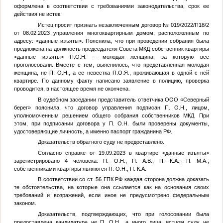
оформлена в соответствии с требованиями законодательства, срок ее
действия не истек.
Истец просит признать незаключенным договор № 019/2022/П18/2
от 08.02.2023 управления многоквартирным домом, расположенным по
адресу:
<данные изъяты>
. Пояснила, что при проведении собрания была
предложена на должность председателя Совета МКД собственник квартиры
<данные изъяты>
П.О.Н.
– молодая женщина, за которую все
проголосовали. Вместе с тем, выяснилось, что представленная молодая
женщина, не
П.
О.Н., а ее невестка
П.О.Я.
, проживающая в одной с ней
квартире. По данному факту написано заявление в полицию, проверка
проводится, в настоящее время не окончена.
В судебном заседании представитель ответчика ООО «Северный
берег» пояснила, что договор управления подписан
П.
О.Н., лицом,
уполномоченным решением общего собрания собственников МКД. При
этом, при подписании договора у
П.
О.Н. были проверены документы,
удостоверяющие личность, а именно паспорт гражданина РФ.
Доказательств обратного суду не предоставлено.
Согласно справке от 19.09.2023 в квартире
<данные изъяты>
зарегистрировано 4 человека:
П.
О.Н.,
П.
А.В.,
П.
К.А.,
П.
М.А.,
собственниками квартиры являются
П.
О.Н.,
П.
К.А.
В соответствии со ст. 56 ГПК РФ каждая сторона должна доказать
те обстоятельства, на которые она ссылается как на основания своих
требований и возражений, если иное не предусмотрено федеральным
законом.
Доказательств, подтверждающих, что при голосовании была
предоставлена кандидатура не
П.
О.Н., а иного лица, истцом суду не