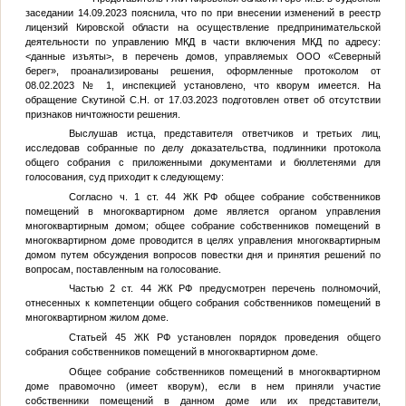
заседании 14.09.2023 пояснила, что по при внесении изменений в реестр
лицензий Кировской области на осуществление предпринимательской
деятельности по управлению МКД в части включения МКД по адресу:
<данные изъяты>
, в перечень домов, управляемых ООО «Северный
берег», проанализированы решения, оформленные протоколом от
08.02.2023 № 1, инспекцией установлено, что кворум имеется. На
обращение Скутиной С.Н. от 17.03.2023 подготовлен ответ об отсутствии
признаков ничтожности решения.
Выслушав истца, представителя ответчиков и третьих лиц,
исследовав собранные по делу доказательства, подлинники протокола
общего собрания с приложенными документами и бюллетенями для
голосования, суд приходит к следующему:
Согласно ч. 1 ст. 44 ЖК РФ общее собрание собственников
помещений в многоквартирном доме является органом управления
многоквартирным домом; общее собрание собственников помещений в
многоквартирном доме проводится в целях управления многоквартирным
домом путем обсуждения вопросов повестки дня и принятия решений по
вопросам, поставленным на голосование.
Частью 2 ст. 44 ЖК РФ предусмотрен перечень полномочий,
отнесенных к компетенции общего собрания собственников помещений в
многоквартирном жилом доме.
Статьей 45 ЖК РФ установлен порядок проведения общего
собрания собственников помещений в многоквартирном доме.
Общее собрание собственников помещений в многоквартирном
доме правомочно (имеет кворум), если в нем приняли участие
собственники помещений в данном доме или их представители,