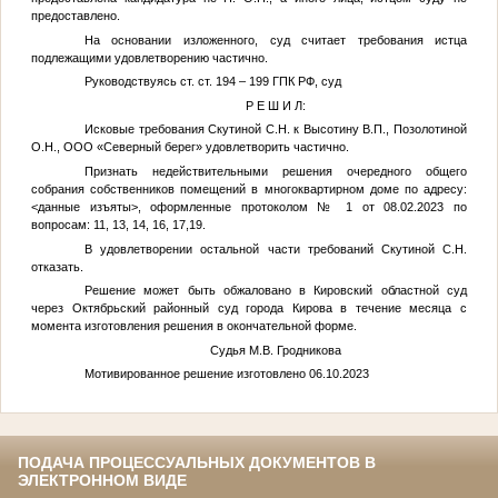
предоставлено.
На основании изложенного, суд считает требования истца
подлежащими удовлетворению частично.
Руководствуясь ст. ст. 194 – 199 ГПК РФ, суд
Р Е Ш И Л:
Исковые требования Скутиной
С.Н.
к Высотину
В.П.
, Позолотиной
О.Н.
, ООО «Северный берег» удовлетворить частично.
Признать недействительными решения очередного общего
собрания собственников помещений в многоквартирном доме по адресу:
<данные изъяты>
, оформленные протоколом № 1 от 08.02.2023 по
вопросам: 11, 13, 14, 16, 17,19.
В удовлетворении остальной части требований Скутиной
С.Н.
отказать.
Решение может быть обжаловано в Кировский областной суд
через Октябрьский районный суд города Кирова в течение месяца с
момента изготовления решения в окончательной форме.
Судья М.В. Гродникова
Мотивированное решение изготовлено 06.10.2023
ПОДАЧА ПРОЦЕССУАЛЬНЫХ ДОКУМЕНТОВ В
ЭЛЕКТРОННОМ ВИДЕ