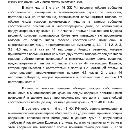
место или адрес, где с ними можно ознакомиться.
В силу части 1 статьи 46 ЖК РФ решения общего собрания
собственников помещений в многоквартирном доме по вопросам,
поставленным на голосование, принимаются большинством голосов от
общего числа голосов принимающих участие в данном собрании
собственников помещений в многоквартирном доме, за исключением
предусмотренных пунктами 1.1, 4.2 части 2 статьи 44 настоящего Кодекса
решений, которые принимаются более чем пятьюдесятью процентами
голосов от общего числа голосов собственников помещений в
многоквартирном доме, и предусмотренных пунктами 1, 1.1 - 1, 1.2, 2, 3,
3.1, 4.3 части 2 статьи 44 настоящего Кодекса решений, которые
принимаются большинством не менее двух третей голосов от общего числа
голосов собственников помещений в многоквартирном доме, решения,
предусмотренного пунктом 4.5 части 2 статьи 44 настоящего Кодекса,
которое принимается в соответствии с частью 1.2 настоящей статьи, а
также решения, предусмотренного пунктом 4.6 части 2 статьи 44
настоящего Кодекса, которое принимается в соответствии с частью 1.3
настоящей статьи.
Количество голосов, которым обладает каждый собственник
помещения в многоквартирном доме на общем собрании собственников
помещений в данном доме, пропорционально его доли в праве общей
собственности на общее имущество в данном доме (ч. 3 ст. 48 ЖК РФ).
В соответствии с ч. 6 ст. 46 ЖК РФ собственник помещения в
многоквартирном доме вправе обжаловать в суд решение, принятое общим
собранием собственников помещений в данном доме с нарушением
требований настоящего Кодекса, в случае, если он не принимал участие в
этом собрании или голосовал против принятия такого решения и, если