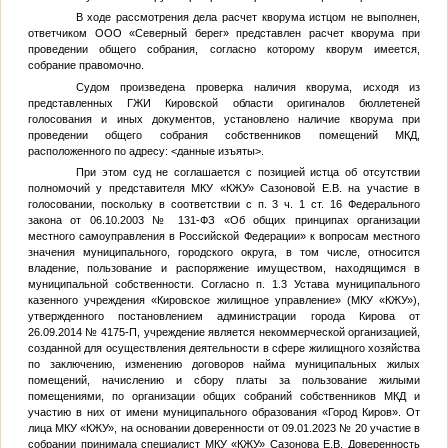
В ходе рассмотрения дела расчет кворума истцом не выполнен,
ответчиком ООО «Северный берег» представлен расчет кворума при
проведении общего собрания, согласно которому кворум имеется,
собрание правомочно.
Судом произведена проверка наличия кворума, исходя из
представленных ГЖИ Кировской области оригиналов бюллетеней
голосования и иных документов, установлено наличие кворума при
проведении общего собрания собственников помещений МКД,
расположенного по адресу:
<данные изъяты>
.
При этом суд не соглашается с позицией истца об отсутствии
полномочий у представителя МКУ «КЖУ» Сазоновой Е.В. на участие в
голосовании, поскольку в соответствии с п. 3 ч. 1 ст. 16 Федерального
закона от 06.10.2003 № 131-ФЗ «Об общих принципах организации
местного самоуправления в Российской Федерации» к вопросам местного
значения муниципального, городского округа, в том числе, относится
владение, пользование и распоряжение имуществом, находящимся в
муниципальной собственности. Согласно п. 1.3 Устава муниципального
казенного учреждения «Кировское жилищное управление» (МКУ «КЖУ»),
утвержденного постановлением администрации города Кирова от
26.09.2014 № 4175-П, учреждение является некоммерческой организацией,
созданной для осуществления деятельности в сфере жилищного хозяйства
по заключению, изменению договоров найма муниципальных жилых
помещений, начислению и сбору платы за пользование жилыми
помещениями, по организации общих собраний собственников МКД и
участию в них от имени муниципального образования «Город Киров». От
лица МКУ «КЖУ», на основании доверенности от 09.01.2023 № 20 участие в
собрании принимала специалист МКУ «КЖУ» Сазонова Е.В. Доверенность