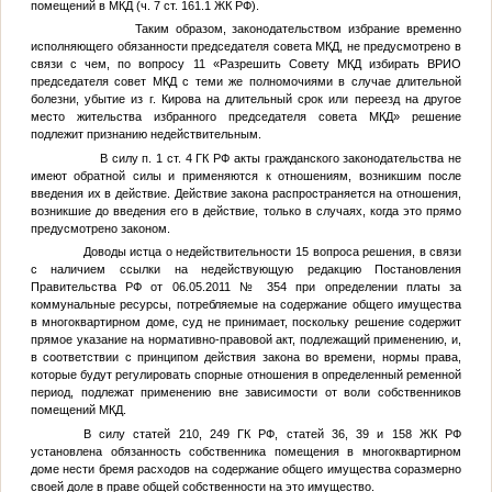
помещений в МКД (ч. 7 ст. 161.1 ЖК РФ).
Таким образом, законодательством избрание временно
исполняющего обязанности председателя совета МКД, не предусмотрено в
связи с чем, по вопросу 11 «Разрешить Совету МКД избирать ВРИО
председателя совет МКД с теми же полномочиями в случае длительной
болезни, убытие из г. Кирова на длительный срок или переезд на другое
место жительства избранного председателя совета МКД» решение
подлежит признанию недействительным.
В силу п. 1 ст. 4 ГК РФ акты гражданского законодательства не
имеют обратной силы и применяются к отношениям, возникшим после
введения их в действие. Действие закона распространяется на отношения,
возникшие до введения его в действие, только в случаях, когда это прямо
предусмотрено законом.
Доводы истца о недействительности 15 вопроса решения, в связи
с наличием ссылки на недействующую редакцию Постановления
Правительства РФ от 06.05.2011 № 354 при определении платы за
коммунальные ресурсы, потребляемые на содержание общего имущества
в многоквартирном доме, суд не принимает, поскольку решение содержит
прямое указание на нормативно-правовой акт, подлежащий применению, и,
в соответствии с принципом действия закона во времени, нормы права,
которые будут регулировать спорные отношения в определенный ременной
период, подлежат применению вне зависимости от воли собственников
помещений МКД.
В силу статей 210, 249 ГК РФ, статей 36, 39 и 158 ЖК РФ
установлена обязанность собственника помещения в многоквартирном
доме нести бремя расходов на содержание общего имущества соразмерно
своей доле в праве общей собственности на это имущество.