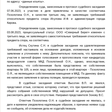
по адресу:
<данные изъяты>
.
Определением суда, занесенным в протокол судебного заседания
07.06.2023, к участию в деле привлечены в качестве соответчика
Позолотина О.Н., в качестве третьих лиц, не заявляющих требований
относительно предмета спора Исупова И.Ф. и администрация города
Кирова.
Определением суда, занесенным в протокол судебного заседания
03.08.2023, процессуальный статус ООО «Северный Берег» изменен с
третьего лица, не заявляющего самостоятельные требования относительно
предмета спора, на соответчика.
Истец Скутина С.Н. в судебном заседании на удовлетворении
требований настаивала на основании доводов, изложенным в исковом
заявлении и уточнениях к нему. Дополнительно пояснила, что принимала
участие в заочной форме голосования и проголосовала «за» кандидатуру
председателя совета МКД Позолотиной О.Н., однако, впоследствии,
выяснилось, что собственникам была представлена не собственник
квартиры № 105, а иное лицо, проживающее в этой квартире - Позолотина
О.Я., не являющаяся собственником помещения в МКД. По данному факту
ею написано заявление в органы полиции, проводится проверка.
В судебные заседания ответчик Высотин В.П. не явился,
представил отзыв, согласно которому считает, что при принятии решений
общего собрания собственников МКД нарушений не допущено. Просит
рассмотреть дело в свое отсутствие. Направил представителя Зонову В.С.
Ответчик Позолотина О.Н. в судебное заседание не явилась, о
дате и времени уведомлена надлежащим образом, о причинах неявки суду
не сообщила, об отложении дела не ходатайствовала.