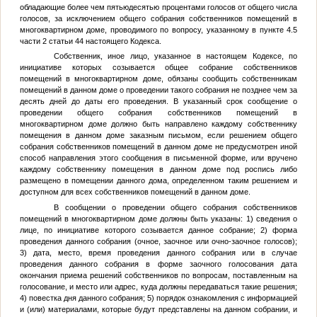
обладающие более чем пятьюдесятью процентами голосов от общего числа
голосов, за исключением общего собрания собственников помещений в
многоквартирном доме, проводимого по вопросу, указанному в пункте 4.5
части 2 статьи 44 настоящего Кодекса.
Собственник, иное лицо, указанное в настоящем Кодексе, по
инициативе которых созывается общее собрание собственников
помещений в многоквартирном доме, обязаны сообщить собственникам
помещений в данном доме о проведении такого собрания не позднее чем за
десять дней до даты его проведения. В указанный срок сообщение о
проведении общего собрания собственников помещений в
многоквартирном доме должно быть направлено каждому собственнику
помещения в данном доме заказным письмом, если решением общего
собрания собственников помещений в данном доме не предусмотрен иной
способ направления этого сообщения в письменной форме, или вручено
каждому собственнику помещения в данном доме под роспись либо
размещено в помещении данного дома, определенном таким решением и
доступном для всех собственников помещений в данном доме.
В сообщении о проведении общего собрания собственников
помещений в многоквартирном доме должны быть указаны: 1) сведения о
лице, по инициативе которого созывается данное собрание; 2) форма
проведения данного собрания (очное, заочное или очно-заочное голосов);
3) дата, место, время проведения данного собрания или в случае
проведения данного собрания в форме заочного голосования дата
окончания приема решений собственников по вопросам, поставленным на
голосование, и место или адрес, куда должны передаваться такие решения;
4) повестка дня данного собрания; 5) порядок ознакомления с информацией
и (или) материалами, которые будут представлены на данном собрании, и