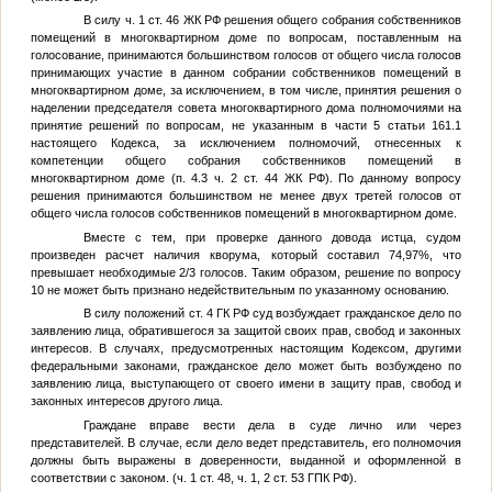
В силу ч. 1 ст. 46 ЖК РФ решения общего собрания собственников
помещений в многоквартирном доме по вопросам, поставленным на
голосование, принимаются большинством голосов от общего числа голосов
принимающих участие в данном собрании собственников помещений в
многоквартирном доме, за исключением, в том числе, принятия решения о
наделении председателя совета многоквартирного дома полномочиями на
принятие решений по вопросам, не указанным в части 5 статьи 161.1
настоящего Кодекса, за исключением полномочий, отнесенных к
компетенции общего собрания собственников помещений в
многоквартирном доме (п. 4.3 ч. 2 ст. 44 ЖК РФ). По данному вопросу
решения принимаются большинством не менее двух третей голосов от
общего числа голосов собственников помещений в многоквартирном доме.
Вместе с тем, при проверке данного довода истца, судом
произведен расчет наличия кворума, который составил 74,97%, что
превышает необходимые 2/3 голосов. Таким образом, решение по вопросу
10 не может быть признано недействительным по указанному основанию.
В силу положений ст. 4 ГК РФ суд возбуждает гражданское дело по
заявлению лица, обратившегося за защитой своих прав, свобод и законных
интересов. В случаях, предусмотренных настоящим Кодексом, другими
федеральными законами, гражданское дело может быть возбуждено по
заявлению лица, выступающего от своего имени в защиту прав, свобод и
законных интересов другого лица.
Граждане вправе вести дела в суде лично или через
представителей. В случае, если дело ведет представитель, его полномочия
должны быть выражены в доверенности, выданной и оформленной в
соответствии с законом. (ч. 1 ст. 48, ч. 1, 2 ст. 53 ГПК РФ).