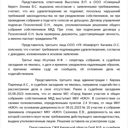
Представитель ответчиков Высотина В.П. и ООО «Северный
берег» Зонова В.С. выразила несогласие с заявленными требованиями,
считает, что иск удовлетворению не подлежит, поскольку нарушений
требований законодательства ни при уведомлении собственников, ни при
проведении собрания и подсчете голосов не допущено. Договор управления
подписан Позолотиной О.Н., лицом, уполномоченным решением общего
собрания собственников МКД. При этом, при подписании договора у
Позолотиной О.Н. были проверены документы, удостоверяющие личность,
а именно паспорт гражданина РФ.
Представитель третьего лица ООО «УК «Комфорт» Катаева О.С.
пояснила, что считает требования подлежащими удовлетворению, согласна
с доводами, изложенными в исковом заявлении.
Третье лицо Исупова И.Ф. – секретарь собрания, в судебное
заседание не явилась, о дате и времени уведомлена надлежащим образом,
о причинах неявки суду не сообщила, об отложении дела не
ходатайствовала.
Представитель третьего лица администрации г. Кирова
Паряница А.С., в судебное заседание не явилась, направила ходатайство о
рассмотрении дела в свое отсутствие. Ранее в судебном заседании
03.08.2023 пояснила, что от имени МО «Город Киров» участие в общих
собраниях собственников МКД выступает МКУ «КЖУ». В соответствии со
своими полномочиями, определенными пунктом 2.4 Устава, от лица МКУ
«КЖУ», на основании доверенности от 09.01.2023 № 20 участие в собрании
принимала специалист МКУ «КЖУ» Сазонова Е.В., доверенность на имя
которой соответствует всем требованиям действующего законодательства,
выдана уполномоченным лицом. Решение оставила на усмотрение суда.
Представитель ГЖИ Кировской области Герб М.В. в судебном