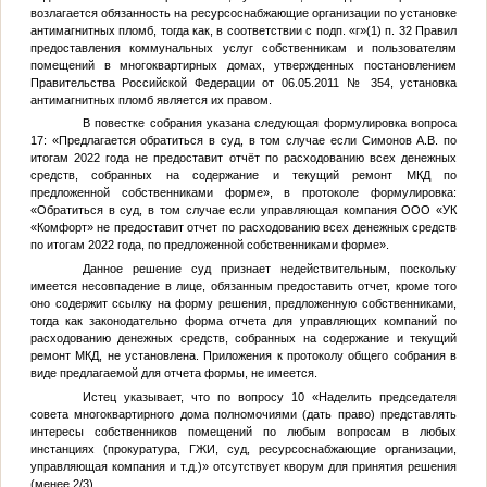
возлагается обязанность на ресурсоснабжающие организации по установке
антимагнитных пломб, тогда как, в соответствии с подп. «г»(1) п. 32 Правил
предоставления коммунальных услуг собственникам и пользователям
помещений в многоквартирных домах, утвержденных постановлением
Правительства Российской Федерации от 06.05.2011 № 354, установка
антимагнитных пломб является их правом.
В повестке собрания указана следующая формулировка вопроса
17: «Предлагается обратиться в суд, в том случае если Симонов А.В. по
итогам 2022 года не предоставит отчёт по расходованию всех денежных
средств, собранных на содержание и текущий ремонт МКД по
предложенной собственниками форме», в протоколе формулировка:
«Обратиться в суд, в том случае если управляющая компания ООО «УК
«Комфорт» не предоставит отчет по расходованию всех денежных средств
по итогам 2022 года, по предложенной собственниками форме».
Данное решение суд признает недействительным, поскольку
имеется несовпадение в лице, обязанным предоставить отчет, кроме того
оно содержит ссылку на форму решения, предложенную собственниками,
тогда как законодательно форма отчета для управляющих компаний по
расходованию денежных средств, собранных на содержание и текущий
ремонт МКД, не установлена. Приложения к протоколу общего собрания в
виде предлагаемой для отчета формы, не имеется.
Истец указывает, что по вопросу 10 «Наделить председателя
совета многоквартирного дома полномочиями (дать право) представлять
интересы собственников помещений по любым вопросам в любых
инстанциях (прокуратура, ГЖИ, суд, ресурсоснабжающие организации,
управляющая компания и т.д.)» отсутствует кворум для принятия решения
(менее 2/3).