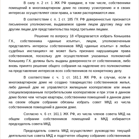
В силу п. 2 ст. 1 ЖК РФ граждане, в том числе, собственники
помещений в многоквартирном доме по своему усмотрению и в своих
интересах осуществляют свои права, а также распоряжаются ими.
В соответствии с п. 1 ст. 185 ГК РФ доверенностью признается
письменное уполномочие, выдаваемое одним лицом другому лицу или
другим лицам для представительства перед третьими лицами.
Решение по вопросу 18 «Предлагается избрать Конышева
Г.К., собственника
<данные изъяты>
, лицом, уполномоченным
представлять интересы собственников МКД
<данные изъяты>
в любых
судебных инстанциях» не может быть признано нарушающим права
собственников, поскольку для осуществления указанных полномочий
Конышеву Г.К. должны быть выданы доверенности от собственников, либо
вновь принято решение общего собрания на наделение его полномочиями
на представление интересов всех собственников по конкретному делу.
В соответствии с ч. 1 ст. 161.1 ЖК РФ, в случае, если в
многоквартирном доме не создано товарищество собственников жилья,
либо данный дом не управляется жилищным кооперативом или иным
специализированным потребительским кооперативом и при этом в данном
доме более чем четыре квартиры, собственники помещений в данном доме
на своем общем собрании обязаны избрать совет МКД из числа
собственников помещений в данном доме.
Согласно ч. 6 ст. 161.1 ЖК РФ, из числа членов совета МКД на
общем собрании собственников помещений в МКД избирается
председатель совета МКД.
Председатель совета МКД осуществляет руководство текущей
деятельностью совета МКД и подотчетен общему собранию собственников