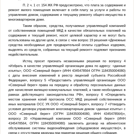
П. 2 ч. 1 ст. 154 ЖК РФ предусмотрено, что плата за содержание и
ремонт жилого помещения включает в себя плату за услуги и работы по
управлению домом, содержанию и текущему ремонту общего имущества в
многоквартирном доме.
Таким образом, средства, получаемые управляющей компанией
от собственников помещений МКД в качестве обязательных платежей на
содержание и текущий ремонт, носят целевой характер и не могут быть
использованы на другие цели, в связи с чем вопрос 19 решения «Денежные
средства необходимые для предварительной оплаты судебных издержек,
выделять из средств, собранных на текущий ремонт» подлежит признанию
недействительным.
Истец просит признать незаконными решения по вопросу 4
«Избрать в качестве управляющей организации дома по адресу:
<данные
изъяты>
, ООО «Северный берег» (ИНН 4345478564 ОГРН 1184350004080)
с даты внесения изменений в реестр лицензий субъекта Российской
Федерации», вопросу 5 «Предоставить управляющей организации ООО
«Северный берег» права на передачу и обработку персональных данных
для начисления жилищно-коммунальных платежей, а также необходимых в
рамках действующего законодательства РФ», вопросу 6 «Определить
местом хранения копий протокола ОСС МКД решений собственников и
иных материалов ОСС УК ООО «Северный Берег», вопросу 7 «Утвердить
условия договора управления многоквартирным домом
<данные изъяты>
с
ООО «Северный берег» (ОГРН 1184350004080, ИНН 4345478564)»,
вопросу 20 «Управляющей компании ООО «Северный берег» (ИНН
4345478564, ОГРН 1184350004080) заключить договор на абонентское
обслуживание системы видеонаблюдения (общедомовое имущество)», в
связи с отсутствием кворума при принятии решения общего собрания.