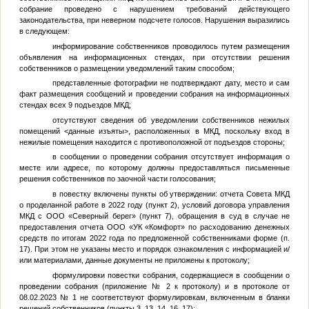
собрание проведено с нарушением требований действующего
законодательства, при неверном подсчете голосов. Нарушения выразились
в следующем:
информирование собственников проводилось путем размещения
объявления на информационных стендах, при отсутствии решения
собственников о размещении уведомлений таким способом;
представленные фотографии не подтверждают дату, место и сам
факт размещения сообщений и проведении собрания на информационных
стендах всех 9 подъездов МКД;
отсутствуют сведения об уведомлении собственников нежилых
помещений
<данные изъяты>
, расположенных в МКД, поскольку вход в
нежилые помещения находится с противоположной от подъездов стороны;
в сообщении о проведении собрания отсутствует информация о
месте или адресе, по которому должны предоставляться письменные
решения собственников по заочной части голосования;
в повестку включены пункты об утверждении: отчета Совета МКД
о проделанной работе в 2022 году (пункт 2), условий договора управления
МКД с ООО «Северный берег» (пункт 7), обращения в суд в случае не
предоставления отчета ООО «УК «Комфорт» по расходованию денежных
средств по итогам 2022 года по предложенной собственниками форме (п.
17). При этом не указаны место и порядок ознакомления с информацией и/
или материалами, данные документы не приложены к протоколу;
формулировки повестки собрания, содержащиеся в сообщении о
проведении собрания (приложение № 2 к протоколу) и в протоколе от
08.02.2023 № 1 не соответствуют формулировкам, включенным в бланки
решений собственников (пункты 3, 13, 14, 16, 17);